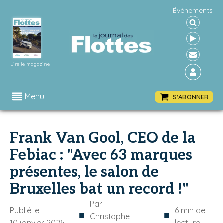
Événements
Lire le magazine
Menu
S'ABONNER
Frank Van Gool, CEO de la
Febiac : "Avec 63 marques
présentes, le salon de
Bruxelles bat un record !"
Par
Publié le
6
min de
■
■
Christophe
10 janvier 2025
lecture