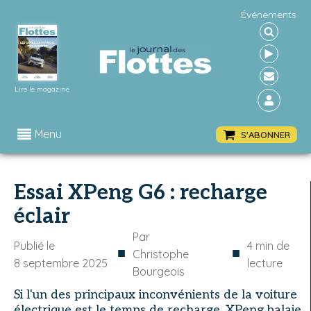
Événements
Lire le magazine
Menu
S'ABONNER
Essai XPeng G6 : recharge
éclair
Par
Publié le
4
min de
■
■
Christophe
8 septembre 2025
lecture
Bourgeois
Si l'un des principaux inconvénients de la voiture
électrique est le temps de recharge, XPeng balaie