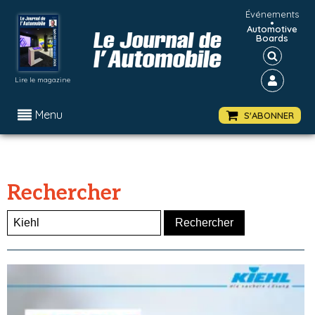
Événements
•
Automotive
Boards
Lire le magazine
Menu
S'ABONNER
Rechercher