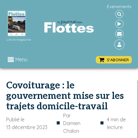
Événements
Lire le magazine
Menu
S'ABONNER
Covoiturage : le
gouvernement mise sur les
trajets domicile-travail
Par
Publié le
4
min de
■
■
Damien
13 décembre 2023
lecture
Chalon