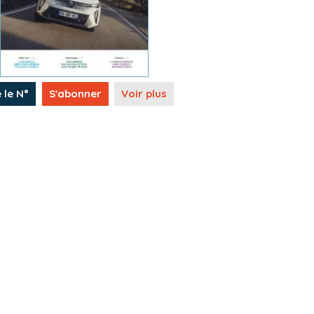
e le N°
S'abonner
Voir plus