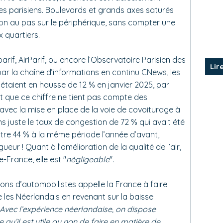
iles parisiens. Boulevards et grands axes saturés
ation au pas sur le périphérique, sans compter une
 quartiers.
arif, AirParif, ou encore l’Observatoire Parisien des
Lir
s par la chaîne d’informations en continu CNews, les
 étaient en hausse de 12 % en janvier 2025, par
t que ce chiffre ne tient pas compte des
 avec la mise en place de la voie de covoiturage à
 juste le taux de congestion de 72 % qui avait été
contre 44 % à la même période l’année d’avant,
ueur ! Quant à l’amélioration de la qualité de l’air,
e-France, elle est "
négligeable
".
lions d’automobilistes appelle la France à faire
es Néerlandais en revenant sur la baisse
Avec l’expérience néerlandaise, on dispose
qu’il est utile ou non de faire en matière de