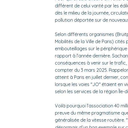
différent de celui vanté par les éd
dès le milieu de la journée, circul
pollution déportée sur de nouveaux
Selon différents organismes (Bruitp
Mobilités de la Ville de Paris) cité
embouteillages sur le périphérique
rapport à l’année dernière. Sachan
conséquences à venir sur le trafic,
compter du 3 mars 2025. Rappelons
atteint à Paris en juillet dernier, 
lorsque les voies "JO" étaient en vig
selon les services de la région Île-d
Voilà pourquoi l’association 40 mil
preuve du même pragmatisme que l
généralisée de la vitesse routière. "
désormais d’un bon exemple sur ce 