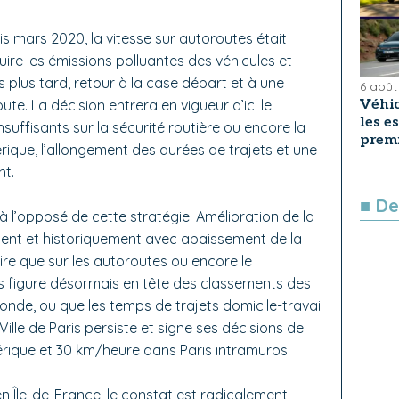
is mars 2020, la vitesse sur autoroutes était
re les émissions polluantes des véhicules et
ans plus tard, retour à la case départ et à une
6 août
Véhic
te. La décision entrera en vigueur d’ici le
les e
nsuffisants sur la sécurité routière ou encore la
premi
rique, l’allongement des durées de trajets et une
nt.
■ De
à l’opposé de cette stratégie. Amélioration de la
ement et historiquement avec abaissement de la
ire que sur les autoroutes ou encore le
is figure désormais en tête des classements des
onde, ou que les temps de trajets domicile-travail
ille de Paris persiste et signe ses décisions de
érique et 30 km/heure dans Paris intramuros.
en Île-de-France, le constat est radicalement