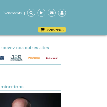
Événements
|
S'ABONNER
trouvez nos autres sites
minations