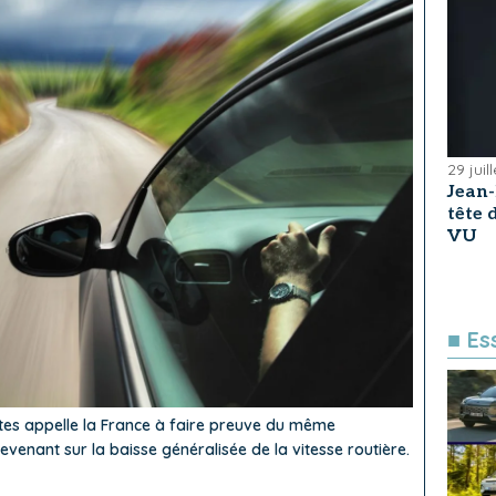
29 juil
Jean
tête
VU
■ Es
stes appelle la France à faire preuve du même
enant sur la baisse généralisée de la vitesse routière.