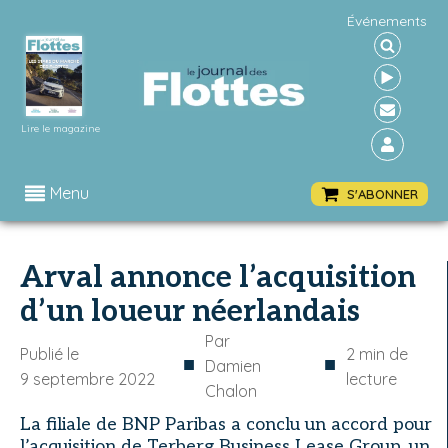
Événements
Lire le magazine
Menu
S'ABONNER
Arval annonce l’acquisition
d’un loueur néerlandais
Par
Publié le
2
min de
■
■
Damien
9 septembre 2022
lecture
Chalon
La filiale de BNP Paribas a conclu un accord pour
l’acquisition de Terberg Business Lease Group, un