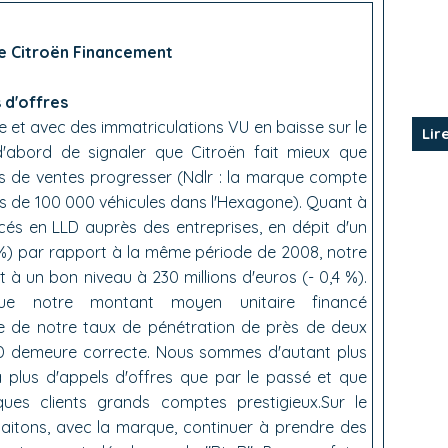
e Citroën Financement
 d'offres
le et avec des immatriculations VU en baisse sur le
Lir
d'abord de signaler que Citroën fait mieux que
s de ventes progresser (Ndlr : la marque compte
us de 100 000 véhicules dans l'Hexagone). Quant à
ncés en LLD auprès des entreprises, en dépit d'un
8 %) par rapport à la même période de 2008, notre
 à un bon niveau à 230 millions d'euros (- 0,4 %).
e notre montant moyen unitaire financé
e de notre taux de pénétration de près de deux
LLD demeure correcte. Nous sommes d'autant plus
à plus d'appels d'offres que par le passé et que
ues clients grands comptes prestigieux.Sur le
itons, avec la marque, continuer à prendre des