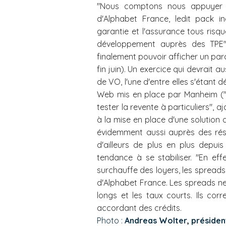
"Nous comptons nous appuyer ic
d'Alphabet France, ledit pack inc
garantie et l'assurance tous risq
développement auprès des TPE",
finalement pouvoir afficher un parc
fin juin). Un exercice qui devrait 
de VO, l'une d'entre elles s'étant 
Web mis en place par Manheim ("S
tester la revente à particuliers", 
à la mise en place d'une solution 
évidemment aussi auprès des rése
d'ailleurs de plus en plus depui
tendance à se stabiliser. "En ef
surchauffe des loyers, les spreads 
d'Alphabet France. Les spreads ne 
longs et les taux courts. Ils c
accordant des crédits.
Photo :
Andreas Wolter, présiden