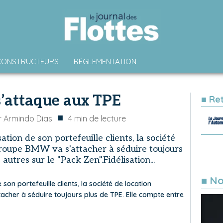
CONSTRUCTEURS
RÉGLEMENTATION
s’attaque aux TPE
■ Re
■
r
Armindo Dias
4
min de lecture
sation de son portefeuille clients, la société
roupe BMW va s'attacher à séduire toujours
utres sur le "Pack Zen".Fidélisation...
■ No
e son portefeuille clients, la société de location
cher à séduire toujours plus de TPE. Elle compte entre