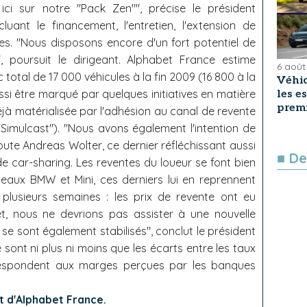
i sur notre "Pack Zen"", précise le président
luant le financement, l'entretien, l'extension de
ues. "Nous disposons encore d'un fort potentiel de
 poursuit le dirigeant. Alphabet France estime
6 août
 total de 17 000 véhicules à la fin 2009 (16 800 à la
Véhic
aussi être marqué par quelques initiatives en matière
les e
premi
déjà matérialisée par l'adhésion au canal de revente
imulcast"). "Nous avons également l'intention de
ajoute Andreas Wolter, ce dernier réfléchissant aussi
■ De
de car-sharing. Les reventes du loueur se font bien
aux BMW et Mini, ces derniers lui en reprennent
s plusieurs semaines : les prix de revente ont eu
fet, nous ne devrions pas assister à une nouvelle
se sont également stabilisés", conclut le président
sont ni plus ni moins que les écarts entre les taux
orrespondent aux marges perçues par les banques
t d'Alphabet France.