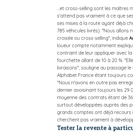
...et cross-selling sont les maîtres
s'attend pas vraiment à ce que ses
ses mises à la route ayant déjà chu
785 véhicules livrés). "Nous allons 
croisée ou cross-selling", indique
A
loueur compte notamment expliquer 
contraint de leur appliquer avec l
fourchette allant de 10 à 20 %. "El
livraisons", souligne au passage le
Alphabet France étant toujours c
"Nous n'avons en outre pas enregi
dernier avoisinant toujours les 29 
moyenne des contrats étant de 36 o
surtout développées auprès des pet
grands comptes ont déjà recours m
cherchent pas vraiment à développ
Tester la revente à partic