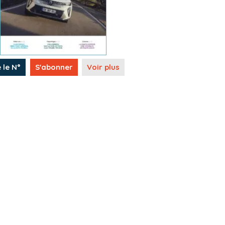
e le N°
S'abonner
Voir plus