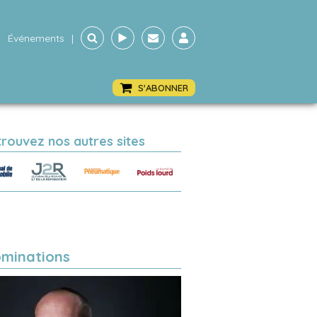
Événements
|
S'ABONNER
trouvez nos autres sites
minations