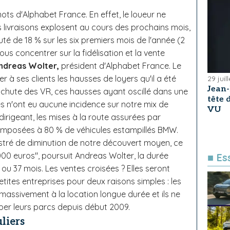
 mots d'Alphabet France. En effet, le loueur ne
 livraisons explosent au cours des prochains mois,
té de 18 % sur les six premiers mois de l'année (2
nous concentrer sur la fidélisation et la vente
ndreas Wolter,
président d'Alphabet France. Le
à ses clients les hausses de loyers qu'il a été
29 juil
Jean
a chute des VR, ces hausses ayant oscillé dans une
tête
les n'ont eu aucune incidence sur notre mix de
VU
 dirigeant, les mises à la route assurées par
omposées à 80 % de véhicules estampillés BMW.
stré de diminution de notre découvert moyen, ce
000 euros", poursuit Andreas Wolter, la durée
■ Es
u 37 mois. Les ventes croisées ? Elles seront
ites entreprises pour deux raisons simples : les
assivement à la location longue durée et ils ne
er leurs parcs depuis début 2009.
uliers