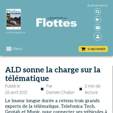
Événements
Lire le magazine
Menu
S'ABONNER
ALD sonne la charge sur la
télématique
Publié le
Par
2
min de
■
■
26 avril 2021
Damien Chalon
lecture
Le loueur longue durée a retenu trois grands
experts de la télématique, Telefonica Tech,
Geotab et Munic, pour connecter ses véhicules à