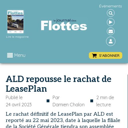
Événements
Lire le magazine
Menu
S'ABONNER
ALD repousse le rachat de
LeasePlan
Publié le
Par
2
min de
■
■
24 avril 2023
Damien Chalon
lecture
Le rachat définitif de LeasePlan par ALD est
reporté au 22 mai 2023, date à laquelle la filiale
de la Société Générale tiendra son assemblée