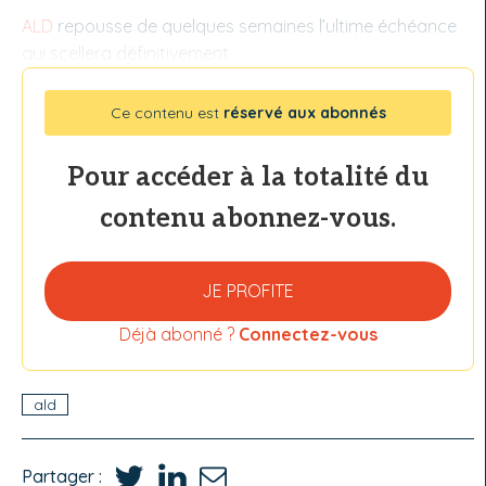
ALD
repousse de quelques semaines l’ultime échéance
qui scellera définitivement
Ce contenu est
réservé aux abonnés
Pour accéder à la totalité du
contenu abonnez-vous.
JE PROFITE
Déjà abonné ?
Connectez-vous
ald
Partager :