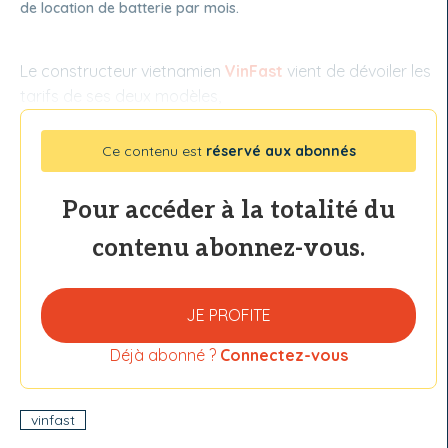
de location de batterie par mois.
Le constructeur vietnamien
VinFast
vient de dévoiler les
tarifs de ses deux modèles,
Ce contenu est
réservé aux abonnés
Pour accéder à la totalité du
contenu abonnez-vous.
JE PROFITE
Déjà abonné ?
Connectez-vous
vinfast