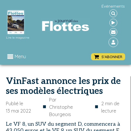
Événements
Lire le magazine
Menu
S'ABONNER
VinFast annonce les prix de
ses modèles électriques
Par
Publié le
2
min de
■
■
Christophe
13 mai 2022
lecture
Bourgeois
Le VF 8, un SUV du segment D, commencera à
43 050 euros et le VF 9, un SUV du segment E,