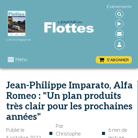
Événements
Lire le magazine
Menu
S'ABONNER
Jean-Philippe Imparato, Alfa
Romeo : "Un plan produits
très clair pour les prochaines
années"
Par
Publié le
6
min de
■
■
Christophe
4 octobre 2022
lecture