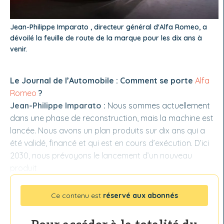
Jean-Philippe Imparato , directeur général d'Alfa Romeo, a
dévoilé la feuille de route de la marque pour les dix ans à
venir.
Le Journal de l’Automobile : Comment se porte
Alfa
Romeo
?
Jean-Philippe Imparato :
Nous sommes actuellement
dans une phase de reconstruction, mais la machine est
lancée. Nous avons un plan produits sur dix ans qui a
été validé, financé et qui est en cours d’exécution. D’ici
2030, nous prévoyons le lancement d’un nouveau
produit
Ce contenu est
réservé aux abonnés