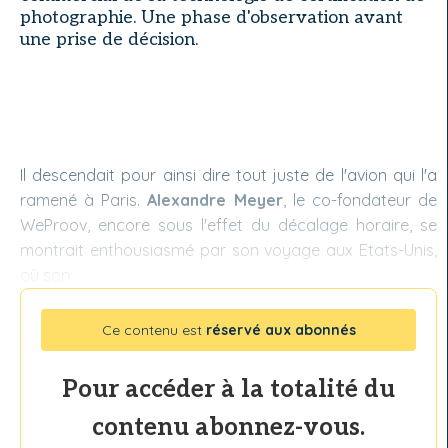
photographie. Une phase d'observation avant
une prise de décision.
Il descendait pour ainsi dire tout juste de l'avion qui l'a
ramené à Paris.
Alexandre Meyer
, le co-fondateur de
WeProov, encore sous l'effet du décalage horaire, se
montrait enthousiasmé par son voyage aux Etats-Unis,
où son
Ce contenu est
réservé aux abonnés
Pour accéder à la totalité du
contenu abonnez-vous.