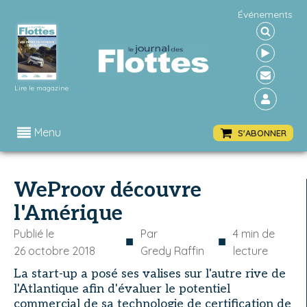
Événements
Lire le magazine
Menu
S'ABONNER
WeProov découvre
l'Amérique
Publié le
Par
4
min de
■
■
26 octobre 2018
Gredy Raffin
lecture
La start-up a posé ses valises sur l'autre rive de
l'Atlantique afin d'évaluer le potentiel
commercial de sa technologie de certification de