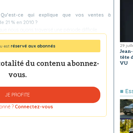
u’est-ce qui explique que vos ventes à
e 21 % en 2010 ?
 que nous ayons traversé une période difficile
29 juil
u est
réservé aux abonnés
Jean
tête
totalité du contenu abonnez-
VU
vous.
■ Es
JE PROFITE
onné ?
Connectez-vous