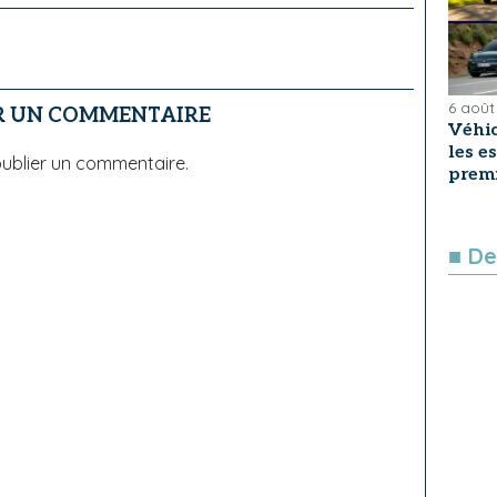
6 août
R UN COMMENTAIRE
Véhic
les e
ublier un commentaire.
premi
■ De