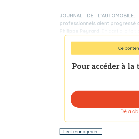
JOURNAL DE L’AUTOMOBILE. Q
professionnels aient progressé d
Philippe Peyrard.
En partie le fait
Ce conten
Pour accéder à la 
Déjà ab
fleet managment