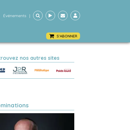
Événements
|
S'ABONNER
trouvez nos autres sites
minations