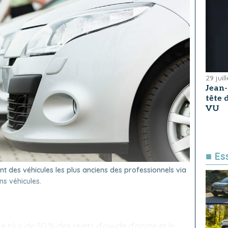
29 juil
Jean
tête
VU
■ Es
nt des véhicules les plus anciens des professionnels via
ns véhicules.
nte plus de 50 % des rejets d’oxyde d’azote et le