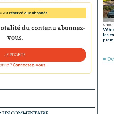
u est
réservé aux abonnés
6 août
totalité du contenu abonnez-
Véhic
les e
vous.
premi
JE PROFITE
■ De
onné ?
Connectez-vous
R UN COMMENTAIRE