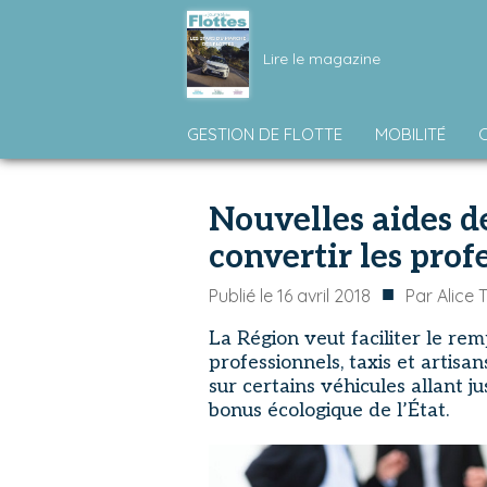
Lire le magazine
GESTION DE FLOTTE
MOBILITÉ
Nouvelles aides de
convertir les prof
■
Publié le
16 avril 2018
Par
Alice 
La Région veut faciliter le re
professionnels, taxis et artisa
sur certains véhicules allant j
bonus écologique de l’État.