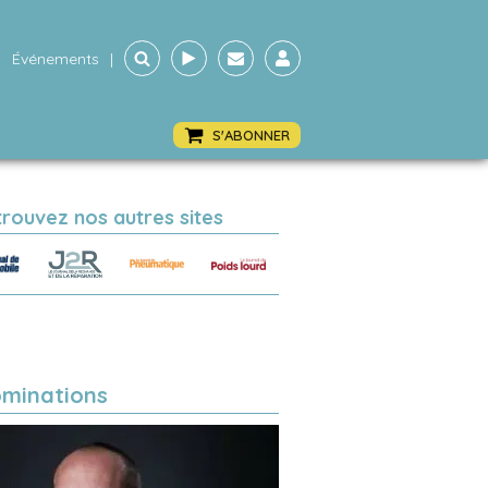
Événements
|
S'ABONNER
trouvez nos autres sites
minations