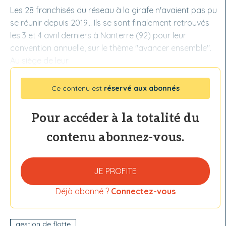
Les 28 franchisés du réseau à la girafe n'avaient pas pu
se réunir depuis 2019... Ils se sont finalement retrouvés
les 3 et 4 avril derniers à Nanterre (92) pour leur
convention annuelle, sur le thème "avancer ensemble".
Au siège de leur
Ce contenu est
réservé aux abonnés
Pour accéder à la totalité du
contenu abonnez-vous.
JE PROFITE
Déjà abonné ?
Connectez-vous
gestion de flotte