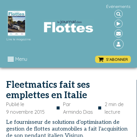
Événements
Lire le magazine
Menu
S'ABONNER
Fleetmatics fait ses
emplettes en Italie
Publié le
Par
2
min de
■
■
9 novembre 2015
Armindo Dias
lecture
Le fournisseur de solutions d'optimisation de
gestion de flottes automobiles a fait l'acquisition
de son pendant italien Visirun.