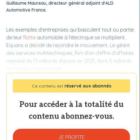
Guillaume Maureau, directeur général adjoint d'ALD
Automotive France.
Les exemples d’entreprises qui basculent tout ou partie
de leur
flotte
automobile à l’électrique se multiplient.
Equans a décidé de rejoindre le mouvement. Le géant
des services multitechniques, fort d’un chiffre d’affaires
mondial de 17 milliards d’euros en 2021, dont 5 milliards
en France, s’est engagé
Ce contenu est
réservé aux abonnés
Pour accéder à la totalité du
contenu abonnez-vous.
JE PROFITE