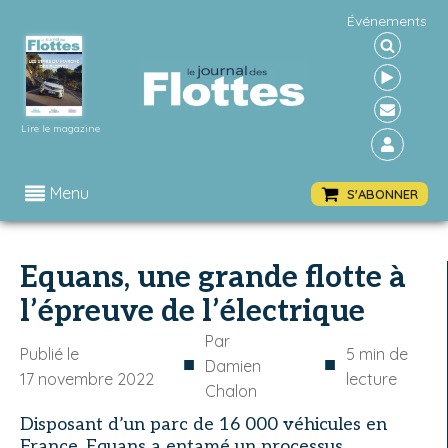
Événements
Lire le magazine
Menu
S'ABONNER
Equans, une grande flotte à
l’épreuve de l’électrique
Par
Publié le
5
min de
■
■
Damien
17 novembre 2022
lecture
Chalon
Disposant d’un parc de 16 000 véhicules en
France, Equans a entamé un processus