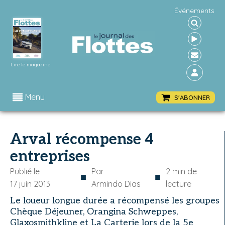
Événements
Lire le magazine
Menu
S'ABONNER
Arval récompense 4
entreprises
Publié le
Par
2
min de
■
■
17 juin 2013
Armindo Dias
lecture
Le loueur longue durée a récompensé les groupes
Chèque Déjeuner, Orangina Schweppes,
Glaxosmithkline et La Carterie lors de la 5e