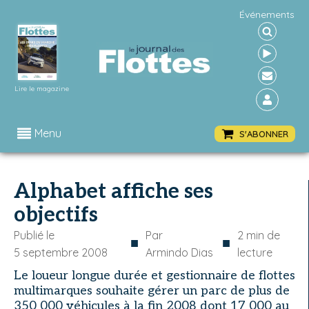
Événements
Lire le magazine
Menu
S'ABONNER
Alphabet affiche ses
objectifs
Publié le
Par
2
min de
■
■
5 septembre 2008
Armindo Dias
lecture
Le loueur longue durée et gestionnaire de flottes
multimarques souhaite gérer un parc de plus de
350 000 véhicules à la fin 2008 dont 17 000 au