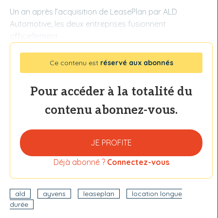
Un an après l’acquisition de LeasePlan par ALD
Automotive, les deux entreprises fusionnent
officiellement
Ce contenu est
réservé aux abonnés
Pour accéder à la totalité du
contenu abonnez-vous.
JE PROFITE
Déjà abonné ?
Connectez-vous
ald
ayvens
leaseplan
location longue
durée