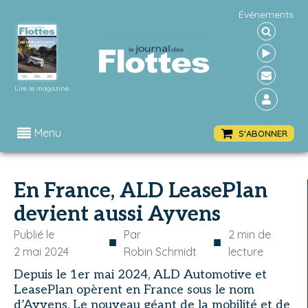
Événements
Lire le magazine
Menu
S'ABONNER
En France, ALD LeasePlan
devient aussi Ayvens
Publié le
Par
2
min de
■
■
2 mai 2024
Robin Schmidt
lecture
Depuis le 1er mai 2024, ALD Automotive et
LeasePlan opèrent en France sous le nom
d’Ayvens. Le nouveau géant de la mobilité et de