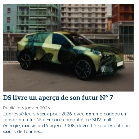
DS livre un aperçu de son futur N° 7
Publié le 6 janvier 2026
...adressé leurs vœux pour 2026, avec
co
mme cadeau un
teaser du futur N° 7. Encore camouflé, ce SUV multi-
énergie,
co
usin du Peugeot 3008, devrait être présenté au
co
urs de l’année....