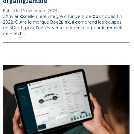
organigramme
Publié le 13 décembre 2024
...Xavier
Co
telle a été intégré à l'univers de
Co
smobilis fin
2022. Outre la marque Bee2
Link,
il
co
mprend les équipes
de 3Dsoft pour l'après-vente, d'Agence K pour le
co
nseil,
de Hitech...