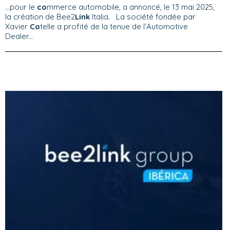
...pour le
co
mmerce automobile, a annoncé, le 13 mai 2025,
la création de Bee2
Link
Italia. La société fondée par
Xavier
Co
telle a profité de la tenue de l’Automotive
Dealer...