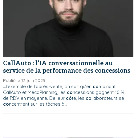
CallAuto : l’IA conversationnelle au
service de la performance des concessions
Publié le 13 juin 2025
...l’exemple de l’après-vente, on sait qu’en
co
mbinant
CallAuto et MecaPlanning, les
co
ncessions gagnent 10 %
de RDV en moyenne. De leur
cô
té, les
co
llaborateurs se
co
ncentrent sur les tâches à...