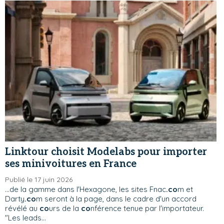
Linktour choisit Modelabs pour importer
ses minivoitures en France
Publié le 17 juin 2026
...de la gamme dans l'Hexagone, les sites Fnac
.co
m et
Darty
.co
m seront à la page, dans le cadre d'un accord
révélé au
co
urs de la
co
nférence tenue par l'importateur.
"Les leads...