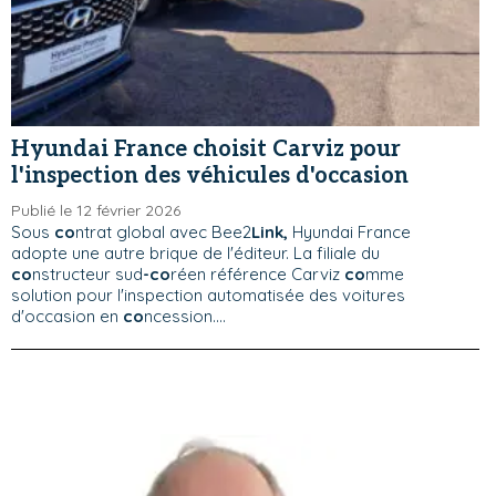
Hyundai France choisit Carviz pour
l'inspection des véhicules d'occasion
Publié le 12 février 2026
Sous
co
ntrat global avec Bee2
Link,
Hyundai France
adopte une autre brique de l'éditeur. La filiale du
co
nstructeur sud
-co
réen référence Carviz
co
mme
solution pour l'inspection automatisée des voitures
d'occasion en
co
ncession....